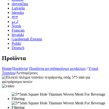
slovenčina
Latviešu
íslenska
বাংলা
اردو
Norsk
Français
hrvatski
Gaeilgenah Éireann
Polski
Deutsch
Προϊόντα
Home
/
Προϊόντα
/
Προϊόντα μη σιδηρούχων μετάλλων
/
Υλικά
Τιτανίου
/
Λεπτομέρειες