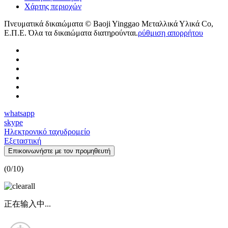
Χάρτης περιοχών
Πνευματικά δικαιώματα © Baoji Yinggao Μεταλλικά Υλικά Co,
Ε.Π.Ε. Όλα τα δικαιώματα διατηρούνται.
ρύθμιση απορρήτου
whatsapp
skype
Ηλεκτρονικό ταχυδρομείο
Εξεταστική
Επικοινωνήστε με τον προμηθευτή
(
0
/10)
正在输入中...