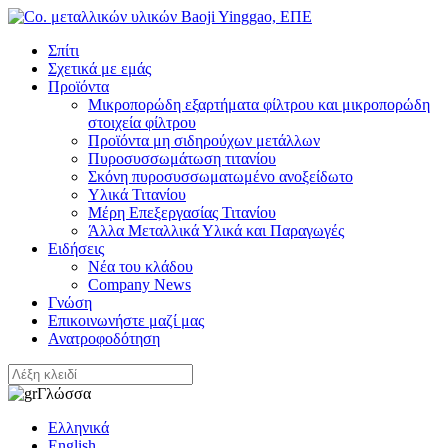
Σπίτι
Σχετικά με εμάς
Προϊόντα
Μικροπορώδη εξαρτήματα φίλτρου και μικροπορώδη
στοιχεία φίλτρου
Προϊόντα μη σιδηρούχων μετάλλων
Πυροσυσσωμάτωση τιτανίου
Σκόνη πυροσυσσωματωμένο ανοξείδωτο
Υλικά Τιτανίου
Μέρη Επεξεργασίας Τιτανίου
Άλλα Μεταλλικά Υλικά και Παραγωγές
Ειδήσεις
Νέα του κλάδου
Company News
Γνώση
Επικοινωνήστε μαζί μας
Ανατροφοδότηση
Γλώσσα
Ελληνικά
English