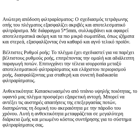
Ανώτερη απόδοση φιλτραρίσματος: Ο σχεδιασμός τετράγωνης
οπής του πλέγματος εξασφαλίζει ακριβές και αποτελεσματικό
φιλτράρισμα. Με διάφραγμα 5*5mm, συλλαμβάνει και αφαιρεί
αποτελεσματικά ακόμη και τα πιο μικρά σωματίδια, όπως ιζήματα
και στερεά, εξασφαλίζοντας ένα καθαρό και αγνό τελικό προϊόν.
Βέλτιστες Ρυθμοί ροής: Το πλέγμα έχει σχεδιαστεί για να παρέχει
βέλτιστους ρυθμούς ροής, επιτρέποντας την ομαλή και αδιάλειπτη
παραγωγή ποτών. Επιτυγχάνει την τέλεια ισορροπία μεταξύ
αποτελεσματικού φιλτραρίσματος και ελάχιστου περιορισμού
ροής, διασφαλίζοντας μια σταθερή και συνεπή διαδικασία
φιλτραρίσματος.
Ανθεκτικότητα: Κατασκευασμένο από τιτάνιο υψηλής ποιότητας, το
υφαντό μας πλέγμα προσφέρει εξαιρετική αντοχή. Μπορεί να
αντέξει τις αυστηρές απαιτήσεις της επεξεργασίας ποτών,
διατηρώντας τη δομική του ακεραιότητα με την πάροδο του
χρόνου. Αυτή η ανθεκτικότητα μεταφράζεται σε μεγαλύτερη
διάρκεια ζωής και μειωμένο κόστος συντήρησης για το σύστημα
φιλτραρίσματος σας.