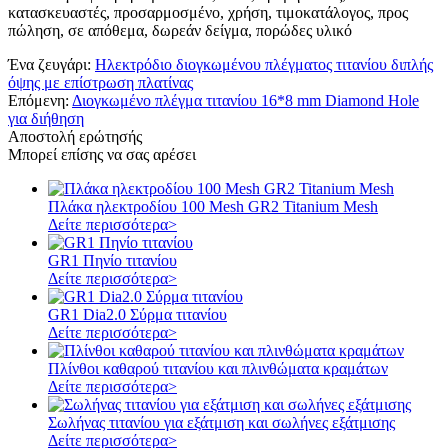
κατασκευαστές, προσαρμοσμένο, χρήση, τιμοκατάλογος, προς
πώληση, σε απόθεμα, δωρεάν δείγμα, πορώδες υλικό
Ένα ζευγάρι:
Ηλεκτρόδιο διογκωμένου πλέγματος τιτανίου διπλής
όψης με επίστρωση πλατίνας
Επόμενη:
Διογκωμένο πλέγμα τιτανίου 16*8 mm Diamond Hole
για διήθηση
Αποστολή ερώτησής
Μπορεί επίσης να σας αρέσει
Πλάκα ηλεκτροδίου 100 Mesh GR2 Titanium Mesh
Δείτε περισσότερα>
GR1 Πηνίο τιτανίου
Δείτε περισσότερα>
GR1 Dia2.0 Σύρμα τιτανίου
Δείτε περισσότερα>
Πλίνθοι καθαρού τιτανίου και πλινθώματα κραμάτων
Δείτε περισσότερα>
Σωλήνας τιτανίου για εξάτμιση και σωλήνες εξάτμισης
Δείτε περισσότερα>