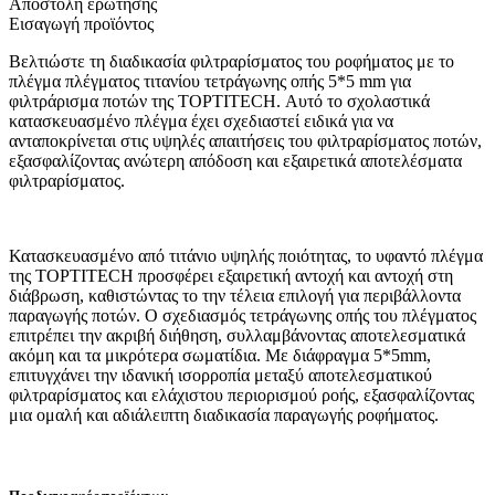
Αποστολή ερώτησής
Εισαγωγή προϊόντος
Βελτιώστε τη διαδικασία φιλτραρίσματος του ροφήματος με το
πλέγμα πλέγματος τιτανίου τετράγωνης οπής 5*5 mm για
φιλτράρισμα ποτών της TOPTITECH. Αυτό το σχολαστικά
κατασκευασμένο πλέγμα έχει σχεδιαστεί ειδικά για να
ανταποκρίνεται στις υψηλές απαιτήσεις του φιλτραρίσματος ποτών,
εξασφαλίζοντας ανώτερη απόδοση και εξαιρετικά αποτελέσματα
φιλτραρίσματος.
Κατασκευασμένο από τιτάνιο υψηλής ποιότητας, το υφαντό πλέγμα
της TOPTITECH προσφέρει εξαιρετική αντοχή και αντοχή στη
διάβρωση, καθιστώντας το την τέλεια επιλογή για περιβάλλοντα
παραγωγής ποτών. Ο σχεδιασμός τετράγωνης οπής του πλέγματος
επιτρέπει την ακριβή διήθηση, συλλαμβάνοντας αποτελεσματικά
ακόμη και τα μικρότερα σωματίδια. Με διάφραγμα 5*5mm,
επιτυγχάνει την ιδανική ισορροπία μεταξύ αποτελεσματικού
φιλτραρίσματος και ελάχιστου περιορισμού ροής, εξασφαλίζοντας
μια ομαλή και αδιάλειπτη διαδικασία παραγωγής ροφήματος.